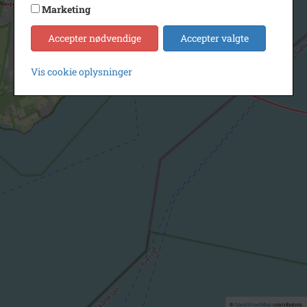
Marketing
Accepter nødvendige
Accepter valgte
Vis cookie oplysninger
©
OpenStreetMap
contributors.