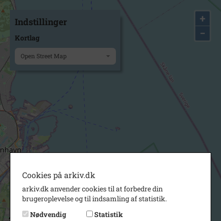
+
Indstillinger
−
Kortlag
Open Street Map
Cookies på arkiv.dk
arkiv.dk anvender cookies til at forbedre din
brugeroplevelse og til indsamling af statistik.
Nødvendig
Statistik