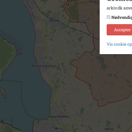
arkiv.dk anve
Nødvendi
Accepter
Vis cookie o