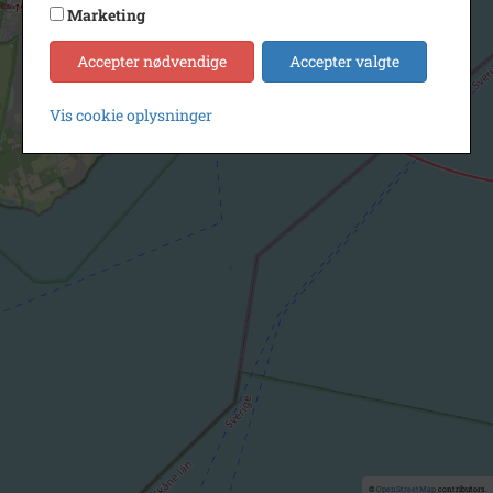
Marketing
Accepter nødvendige
Accepter valgte
Vis cookie oplysninger
©
OpenStreetMap
contributors.