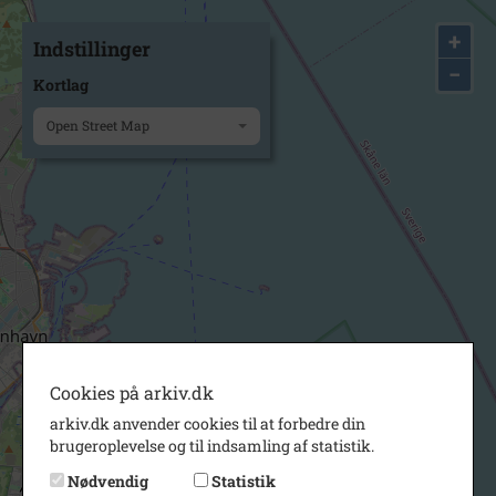
+
Indstillinger
−
Kortlag
Open Street Map
Cookies på arkiv.dk
arkiv.dk anvender cookies til at forbedre din
brugeroplevelse og til indsamling af statistik.
Nødvendig
Statistik