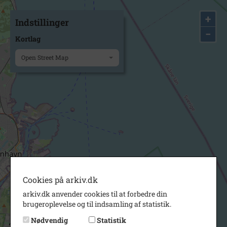
+
Indstillinger
−
Kortlag
Open Street Map
Cookies på arkiv.dk
arkiv.dk anvender cookies til at forbedre din
brugeroplevelse og til indsamling af statistik.
Nødvendig
Statistik