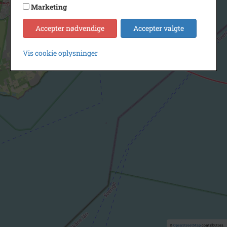
Marketing
Accepter nødvendige
Accepter valgte
Vis cookie oplysninger
©
OpenStreetMap
contributors.