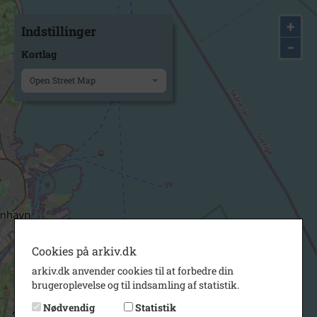
+
Indstillinger
−
Kortlag
Open Street Map
Cookies på arkiv.dk
arkiv.dk anvender cookies til at forbedre din
brugeroplevelse og til indsamling af statistik.
Nødvendig
Statistik