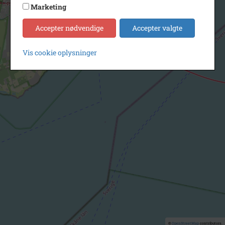
Marketing
Accepter nødvendige
Accepter valgte
Vis cookie oplysninger
©
OpenStreetMap
contributors.