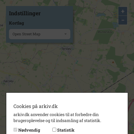
+
Indstillinger
−
Kortlag
Open Street Map
Cookies på arkiv.dk
arkiv.dk anvender cookies til at forbedre din
brugeroplevelse og til indsamling af statistik.
Nødvendig
Statistik