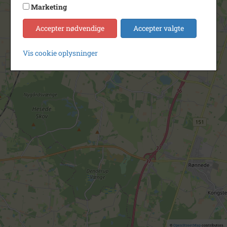
Marketing
Accepter nødvendige
Accepter valgte
Vis cookie oplysninger
©
OpenStreetMap
contributors.