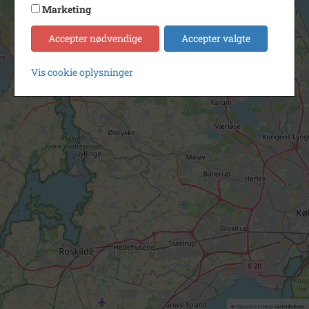
Marketing
Accepter nødvendige
Accepter valgte
Vis cookie oplysninger
©
OpenStreetMap
contributors.