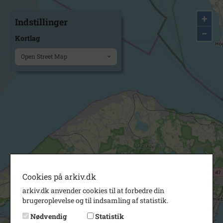
+
Indstillinger
−
Kortlag
Open Street Map
Cookies på arkiv.dk
arkiv.dk anvender cookies til at forbedre din
brugeroplevelse og til indsamling af statistik.
Nødvendig
Statistik