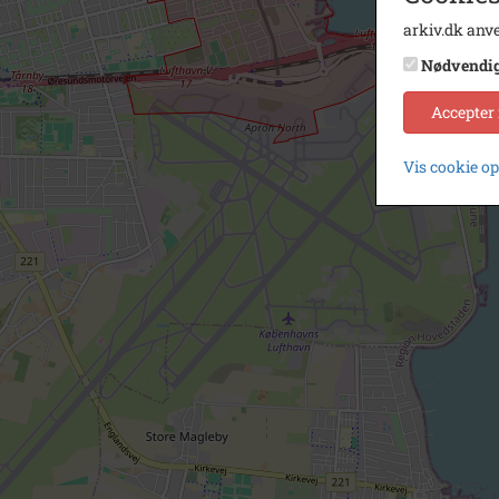
arkiv.dk anve
Nødvendi
Accepter
Vis cookie o