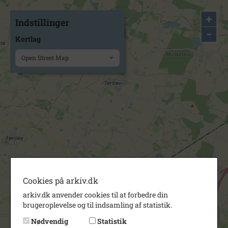
+
Indstillinger
−
Kortlag
Open Street Map
Cookies på arkiv.dk
arkiv.dk anvender cookies til at forbedre din
brugeroplevelse og til indsamling af statistik.
Nødvendig
Statistik