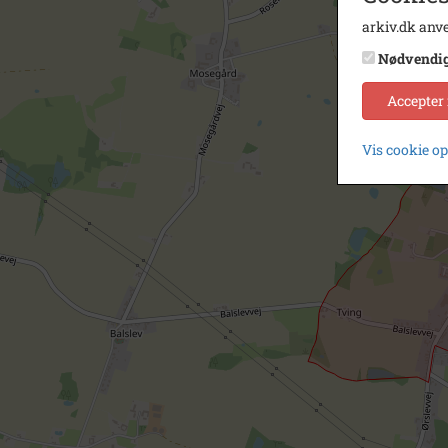
arkiv.dk anve
Nødvendi
Accepter
Vis cookie o