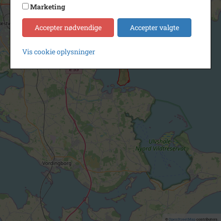
Marketing
Accepter nødvendige
Accepter valgte
Vis cookie oplysninger
©
OpenStreetMap
contributors.