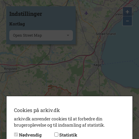
+
Indstillinger
−
Kortlag
Open Street Map
Cookies på arkiv.dk
arkiv.dk anvender cookies til at forbedre din
brugeroplevelse og til indsamling af statistik.
Nødvendig
Statistik