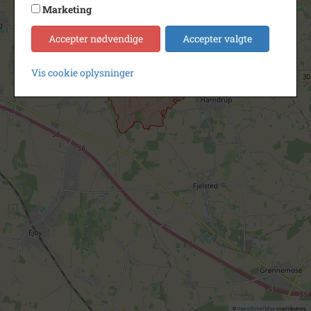
Marketing
Accepter nødvendige
Accepter valgte
Vis cookie oplysninger
©
OpenStreetMap
contributors.