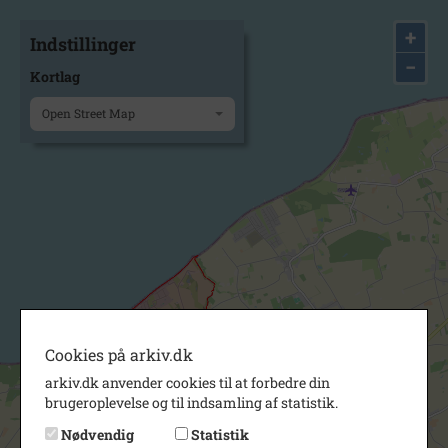
+
Indstillinger
−
Kortlag
Open Street Map
Cookies på arkiv.dk
arkiv.dk anvender cookies til at forbedre din
brugeroplevelse og til indsamling af statistik.
Nødvendig
Statistik