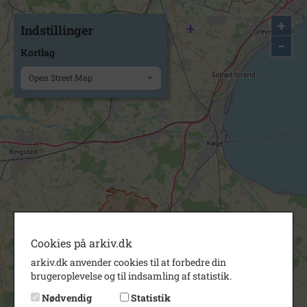
+
Indstillinger
−
Kortlag
Open Street Map
Cookies på arkiv.dk
arkiv.dk anvender cookies til at forbedre din
brugeroplevelse og til indsamling af statistik.
Nødvendig
Statistik