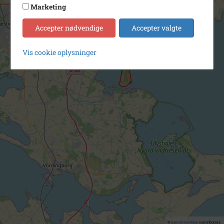
Marketing
Accepter nødvendige
Accepter valgte
Vis cookie oplysninger
©
OpenStreetMap
contributors.