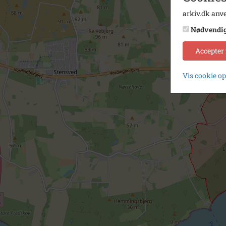
arkiv.dk anve
Nødvendi
Accepter
Vis cookie o