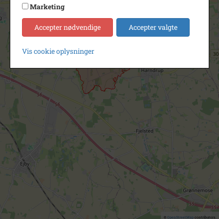
Marketing
Accepter nødvendige
Accepter valgte
Vis cookie oplysninger
©
OpenStreetMap
contributors.