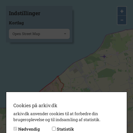
+
Indstillinger
−
Kortlag
Open Street Map
Cookies på arkiv.dk
arkiv.dk anvender cookies til at forbedre din
brugeroplevelse og til indsamling af statistik.
Nødvendig
Statistik