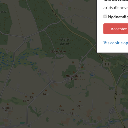
arkiv.dk anve
Nødvendi
Accepter
Vis cookie o