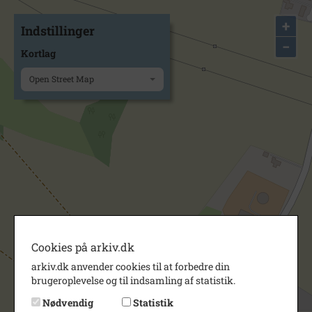
+
Indstillinger
−
Kortlag
Open Street Map
Cookies på arkiv.dk
arkiv.dk anvender cookies til at forbedre din
brugeroplevelse og til indsamling af statistik.
Nødvendig
Statistik