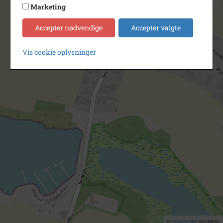
Marketing
Accepter nødvendige
Accepter valgte
Vis cookie oplysninger
©
OpenStreetMap
contributors.