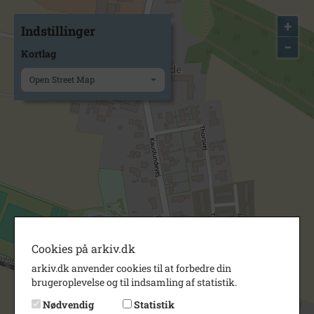
+
Indstillinger
−
Kortlag
Open Street Map
Cookies på arkiv.dk
arkiv.dk anvender cookies til at forbedre din
brugeroplevelse og til indsamling af statistik.
Nødvendig
Statistik