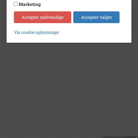
Marketing
Accepter nødvendige
Accepter valgte
Vis cookie oplysninger
©
OpenStreetMap
contributors.