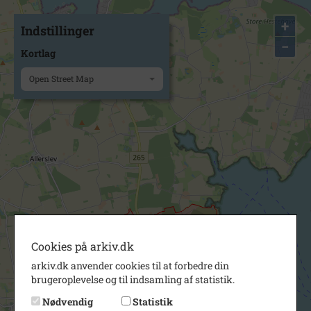
+
Indstillinger
−
Kortlag
Open Street Map
Cookies på arkiv.dk
arkiv.dk anvender cookies til at forbedre din
brugeroplevelse og til indsamling af statistik.
Nødvendig
Statistik