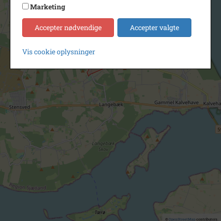
Marketing
Accepter nødvendige
Accepter valgte
Vis cookie oplysninger
©
OpenStreetMap
contributors.