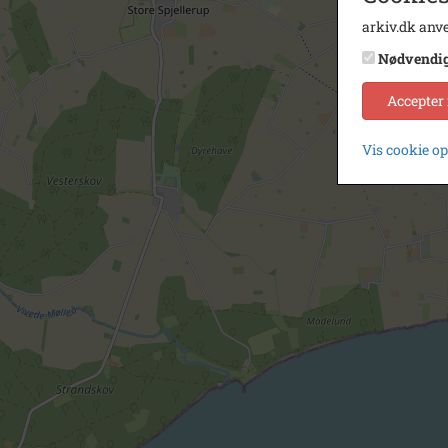
arkiv.dk anve
Nødvendi
Accepter
Vis cookie o