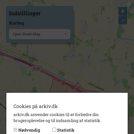
+
Indstillinger
−
Kortlag
Open Street Map
Cookies på arkiv.dk
arkiv.dk anvender cookies til at forbedre din
brugeroplevelse og til indsamling af statistik.
Nødvendig
Statistik