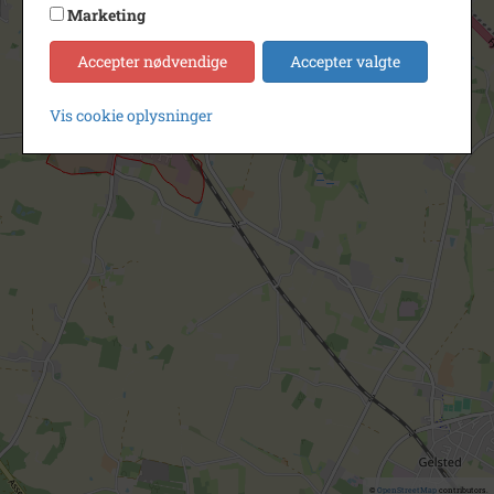
Marketing
Accepter nødvendige
Accepter valgte
Vis cookie oplysninger
©
OpenStreetMap
contributors.