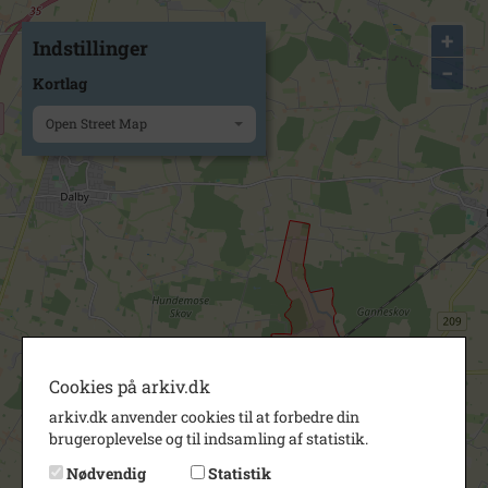
+
Indstillinger
−
Kortlag
Open Street Map
Cookies på arkiv.dk
arkiv.dk anvender cookies til at forbedre din
brugeroplevelse og til indsamling af statistik.
Nødvendig
Statistik