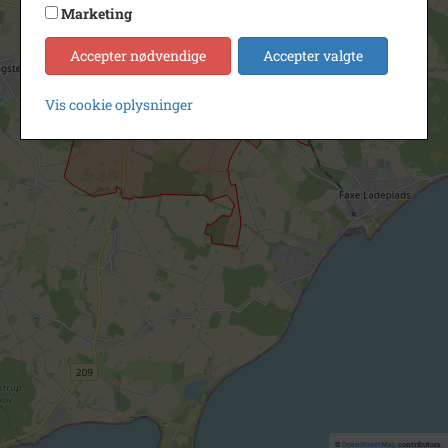
Marketing
Accepter nødvendige
Accepter valgte
Vis cookie oplysninger
©
OpenStreetMap
contributors.