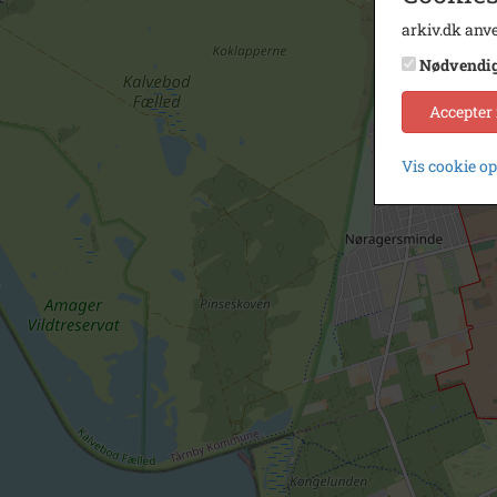
arkiv.dk anve
Nødvendi
Accepter
Vis cookie o