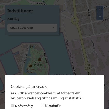
+
Indstillinger
−
Kortlag
Open Street Map
Cookies på arkiv.dk
arkiv.dk anvender cookies til at forbedre din
brugeroplevelse og til indsamling af statistik.
Nødvendig
Statistik