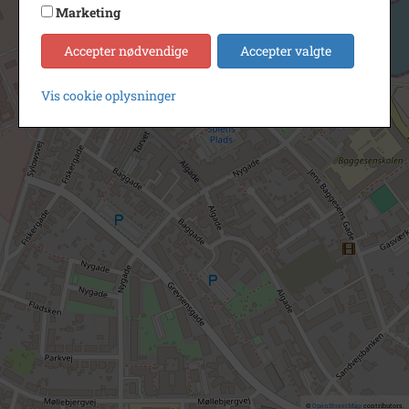
Marketing
Accepter nødvendige
Accepter valgte
Vis cookie oplysninger
©
OpenStreetMap
contributors.