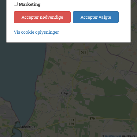
Marketing
Accepter nødvendige
Accepter valgte
Vis cookie oplysninger
©
OpenStreetMap
contributors.