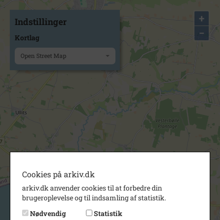
+
Indstillinger
−
Kortlag
Open Street Map
Cookies på arkiv.dk
arkiv.dk anvender cookies til at forbedre din
brugeroplevelse og til indsamling af statistik.
Nødvendig
Statistik