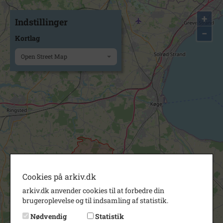
+
Indstillinger
−
Kortlag
Open Street Map
Cookies på arkiv.dk
arkiv.dk anvender cookies til at forbedre din
brugeroplevelse og til indsamling af statistik.
Nødvendig
Statistik