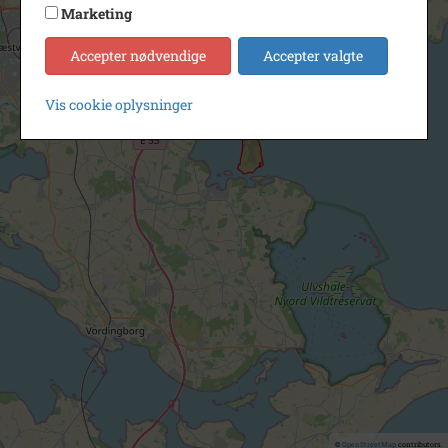
Marketing
Accepter nødvendige
Accepter valgte
Vis cookie oplysninger
©
OpenStreetMap
contributors.