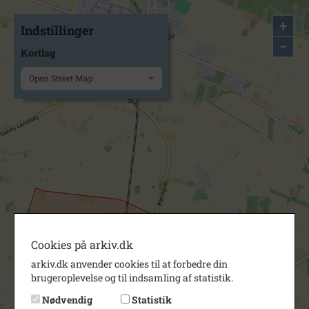
+
Indstillinger
−
Kortlag
Open Street Map
Cookies på arkiv.dk
arkiv.dk anvender cookies til at forbedre din
brugeroplevelse og til indsamling af statistik.
Nødvendig
Statistik