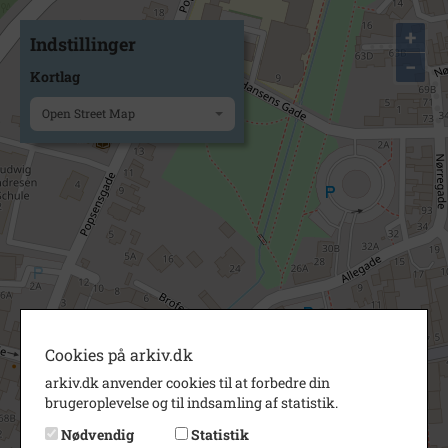
+
Indstillinger
−
Kortlag
Open Street Map
Cookies på arkiv.dk
arkiv.dk anvender cookies til at forbedre din
brugeroplevelse og til indsamling af statistik.
Nødvendig
Statistik