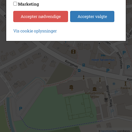
Marketing
Accepter nødvendige
Accepter valgte
Vis cookie oplysninger
©
OpenStreetMap
contributors.