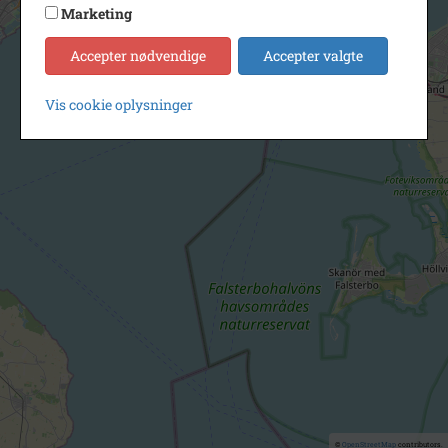
Marketing
Accepter nødvendige
Accepter valgte
Vis cookie oplysninger
©
OpenStreetMap
contributors.