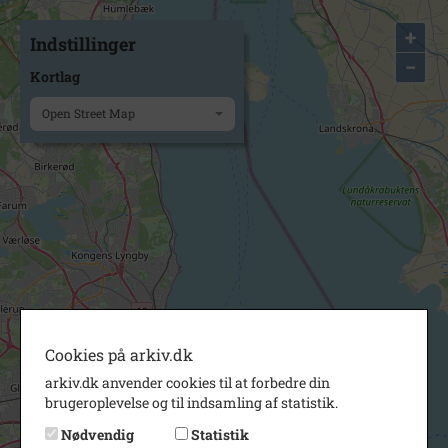
+
Indstillinger
−
Kortlag
Open Street Map
Cookies på arkiv.dk
arkiv.dk anvender cookies til at forbedre din
brugeroplevelse og til indsamling af statistik.
Nødvendig
Statistik