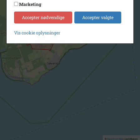
Marketing
Accepter nødvendige
Accepter valgte
Vis cookie oplysninger
©
OpenStreetMap
contributors.