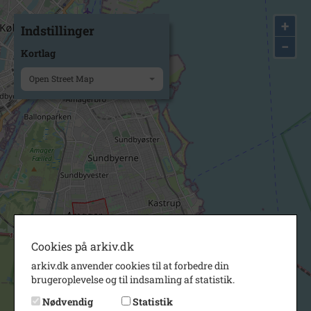
+
Indstillinger
−
Kortlag
Open Street Map
Cookies på arkiv.dk
arkiv.dk anvender cookies til at forbedre din
brugeroplevelse og til indsamling af statistik.
Nødvendig
Statistik