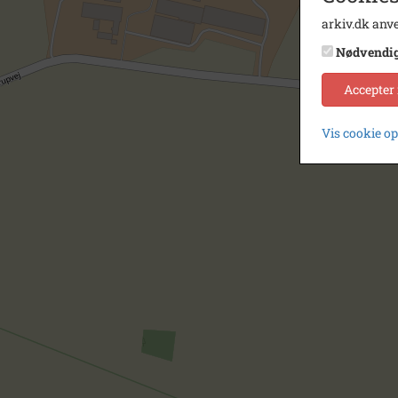
arkiv.dk anve
Nødvendi
Accepter
Vis cookie o