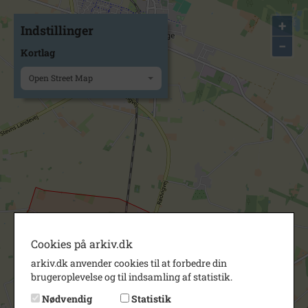
+
Indstillinger
−
Kortlag
Open Street Map
Cookies på arkiv.dk
arkiv.dk anvender cookies til at forbedre din
brugeroplevelse og til indsamling af statistik.
Nødvendig
Statistik