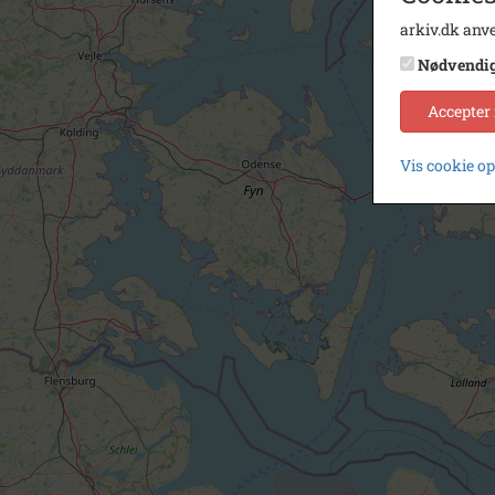
arkiv.dk anve
Nødvendi
Accepter
Vis cookie o