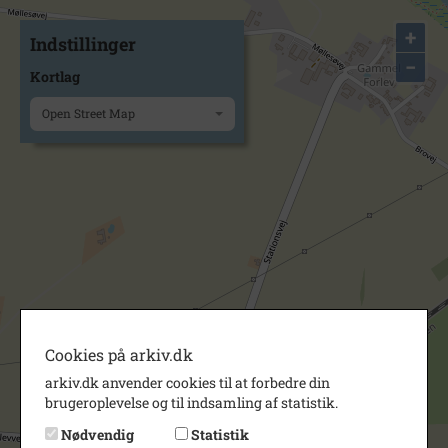
+
Indstillinger
−
Kortlag
Open Street Map
Cookies på arkiv.dk
arkiv.dk anvender cookies til at forbedre din
brugeroplevelse og til indsamling af statistik.
Nødvendig
Statistik