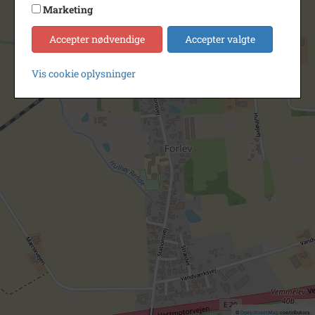
Marketing
Accepter nødvendige
Accepter valgte
Vis cookie oplysninger
©
OpenStreetMap
contributors.