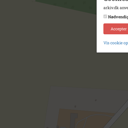
arkiv.dk anve
Nødvendi
Accepter
Vis cookie o