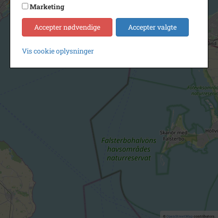
Marketing
Accepter nødvendige
Accepter valgte
Vis cookie oplysninger
©
OpenStreetMap
contributors.