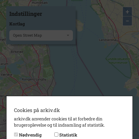
+
Indstillinger
−
Kortlag
Open Street Map
Cookies på arkiv.dk
arkiv.dk anvender cookies til at forbedre din
brugeroplevelse og til indsamling af statistik.
Nødvendig
Statistik