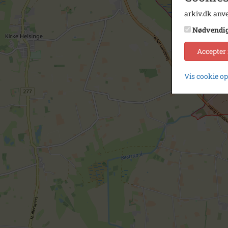
arkiv.dk anve
Nødvendi
Accepter
Vis cookie o