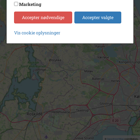
Marketing
Accepter nødvendige
Accepter valgte
Vis cookie oplysninger
©
OpenStreetMap
contributors.