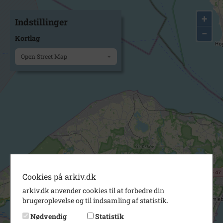
+
Indstillinger
−
Kortlag
Open Street Map
Cookies på arkiv.dk
arkiv.dk anvender cookies til at forbedre din
brugeroplevelse og til indsamling af statistik.
Nødvendig
Statistik