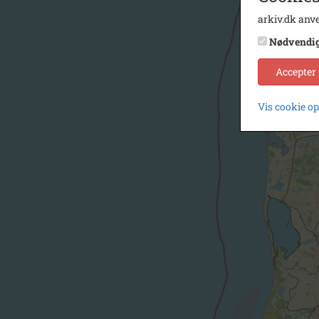
arkiv.dk anve
Nødvendi
Accepter
Vis cookie o