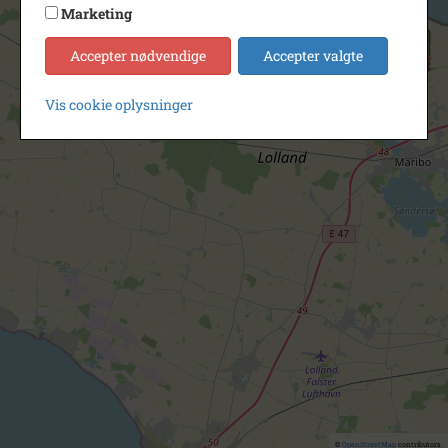
Marketing
Accepter nødvendige
Accepter valgte
Vis cookie oplysninger
©
OpenStreetMap
contributors.