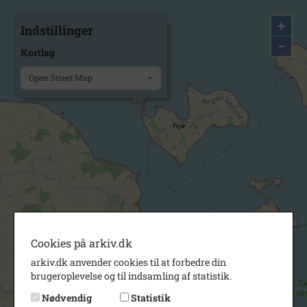
+
Indstillinger
−
Kortlag
Open Street Map
Cookies på arkiv.dk
arkiv.dk anvender cookies til at forbedre din
brugeroplevelse og til indsamling af statistik.
Nødvendig
Statistik