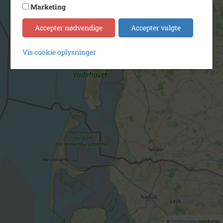
Marketing
Accepter nødvendige
Accepter valgte
Vis cookie oplysninger
©
OpenStreetMap
contributors.