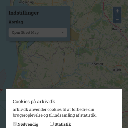
+
Indstillinger
−
Kortlag
Open Street Map
Cookies på arkiv.dk
arkiv.dk anvender cookies til at forbedre din
brugeroplevelse og til indsamling af statistik.
Nødvendig
Statistik