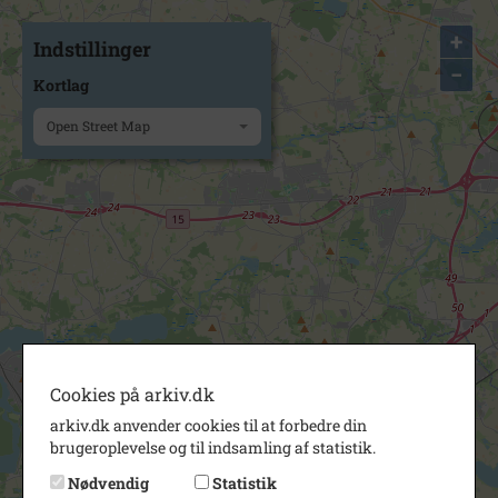
+
Indstillinger
−
Kortlag
Open Street Map
Cookies på arkiv.dk
arkiv.dk anvender cookies til at forbedre din
brugeroplevelse og til indsamling af statistik.
Nødvendig
Statistik