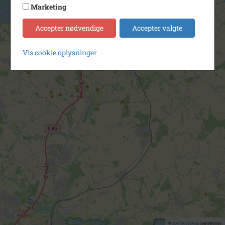
Marketing
Accepter nødvendige
Accepter valgte
Vis cookie oplysninger
©
OpenStreetMap
contributors.