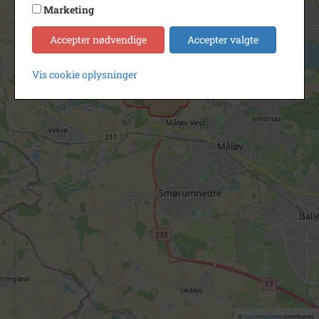
Marketing
Accepter nødvendige
Accepter valgte
Vis cookie oplysninger
©
OpenStreetMap
contributors.