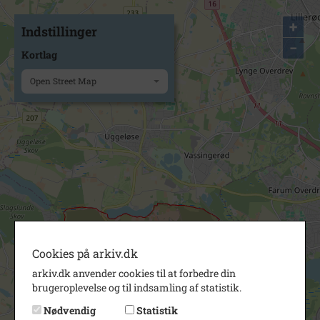
+
Indstillinger
−
Kortlag
Open Street Map
Cookies på arkiv.dk
arkiv.dk anvender cookies til at forbedre din
brugeroplevelse og til indsamling af statistik.
Nødvendig
Statistik