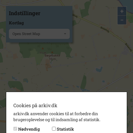
+
Indstillinger
−
Kortlag
Open Street Map
Cookies på arkiv.dk
arkiv.dk anvender cookies til at forbedre din
brugeroplevelse og til indsamling af statistik.
Nødvendig
Statistik