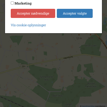
Marketing
Accepter nødvendige
Accepter valgte
Vis cookie oplysninger
©
OpenStreetMap
contributors.