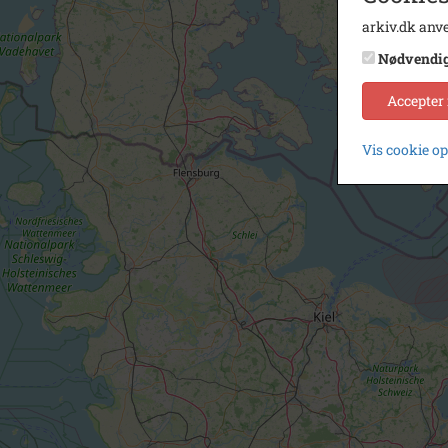
arkiv.dk anve
Nødvendi
Accepter
Vis cookie o