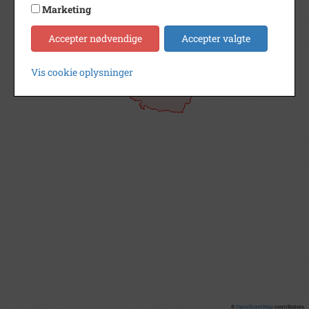
Marketing
Accepter nødvendige
Accepter valgte
Vis cookie oplysninger
©
OpenStreetMap
contributors.