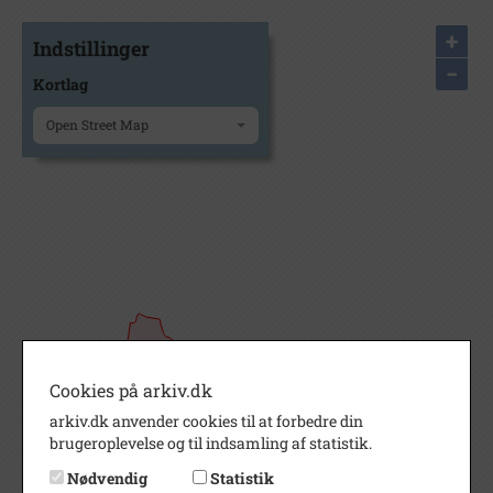
+
Indstillinger
−
Kortlag
Open Street Map
Cookies på arkiv.dk
arkiv.dk anvender cookies til at forbedre din
brugeroplevelse og til indsamling af statistik.
Nødvendig
Statistik