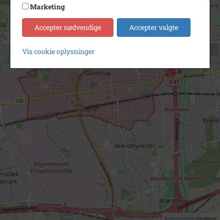
Marketing
Accepter nødvendige
Accepter valgte
Vis cookie oplysninger
©
OpenStreetMap
contributors.