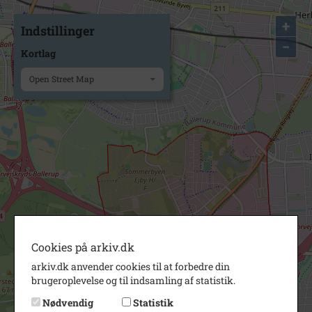
+
Indstillinger
−
Kortlag
Open Street Map
Cookies på arkiv.dk
arkiv.dk anvender cookies til at forbedre din
brugeroplevelse og til indsamling af statistik.
Nødvendig
Statistik