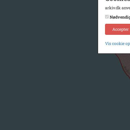
arkiv.dk anve
Nødvendi
Accepter
Vis cookie o