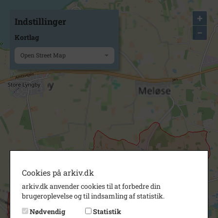
+
Indstillinger
−
Kortlag
Open Street Map
Cookies på arkiv.dk
arkiv.dk anvender cookies til at forbedre din
brugeroplevelse og til indsamling af statistik.
Nødvendig
Statistik