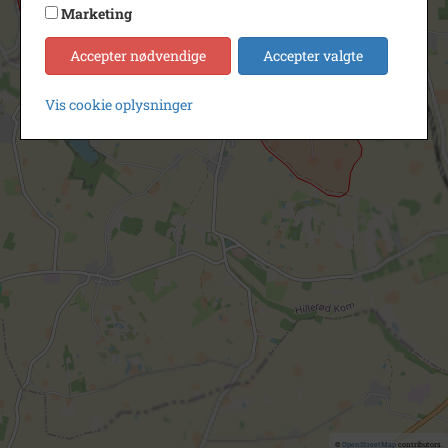
Marketing
Accepter nødvendige
Accepter valgte
Vis cookie oplysninger
©
OpenStreetMap
contributors.